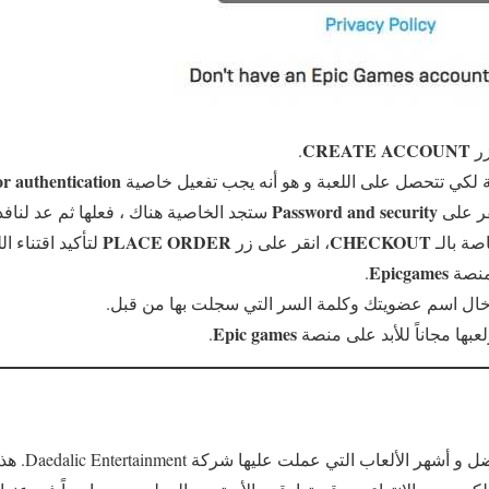
CREATE ACCOUNT
زر
.
or authentication
لكي تتحصل على اللعبة و هو أنه يجب تفعيل خاصية
Password and security
قر على
ستجد الخاصية هناك ، فعلها ثم عد لنافذ
PLACE ORDER
CHECKOUT
صة بالـ
، انقر على زر
لتأكيد اقتناء الل
Epicgames
منصة
.
دخال اسم عضويتك وكلمة السر التي سجلت بها من قبل.
Epic games
عبها مجاناً للأبد على منصة
.
تعتبر هذه الأخي