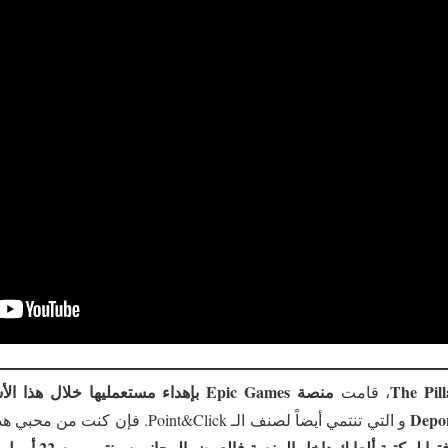
The Pill
منصة Epic Games بإهداء مستعمليها خلال ه
، قامت
Depo
و التي تنتمي أيضاً لصنف الـ Point&Click.
ها لمكتبة ألعابك داخل المنصة فالعرض المجاني سينتهي يوم 22 أبريل القادم