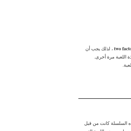
two fact
، لذلك يجب أن
ة اللعبة مرة أخرى.
عبة.
رة من بين أفضل و أشهر الألعاب التي عملت عليها شركة Daedalic Entertainment. هذه السلسلة كانت من قبل