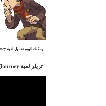
يمكنك اليوم تحميل لعبة Deponia The Complete Journey مجانا على منصة Epic Games.
تريلر لعبة Deponia The Complete Journey :