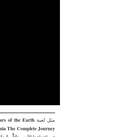
ars of the Earth
مثل لعبة
nia The Complete Journey
مجاناً و اضافت
في اقتناءها الآن