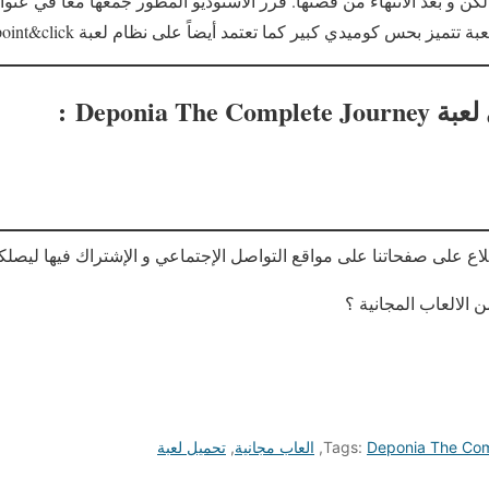
لكن و بعد الانتهاء من قصتها. قرر الأستوديو المطور جمعها معاً في عنوا
تميز بحس كوميدي كبير كما تعتمد أيضاً على نظام لعبة point&click كلاسيكي.
لعبة
Deponia The Complete Journey
:
لاع على صفحاتنا على مواقع التواصل الإجتماعي و الإشتراك فيها ليصلك
 الالعاب المجانية ؟
Deponia The Com
Tags:
,
العاب مجانية
,
تحميل لعبة