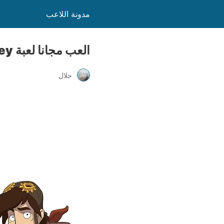
مدونة اللاعب
العب مجانا لعبة Deponia The Complete Journey على منصة Epic Games
جلال