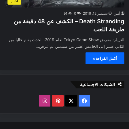
أخبار
أمين
سبتمبر 12, 2019
0
91
Death Stranding – الكشف عن 48 دقيقة من
طريقة اللعب
التريلر: معرض Tokyo Game Show لعام 2019. الحدث يقام حاليا من
الثاني عشر إلى الخامس عشر من سبتمبر. تم عرض…
أكمل القراءة »
الشبكات الاجتماعية
ف
ب
ا
ي
X
ي
ن
س
ن
س