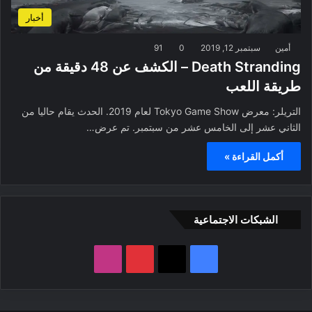
أخبار
أمين
سبتمبر 12, 2019
0
91
Death Stranding – الكشف عن 48 دقيقة من
طريقة اللعب
التريلر: معرض Tokyo Game Show لعام 2019. الحدث يقام حاليا من
الثاني عشر إلى الخامس عشر من سبتمبر. تم عرض…
أكمل القراءة »
الشبكات الاجتماعية
ف
ب
ا
ي
X
ي
ن