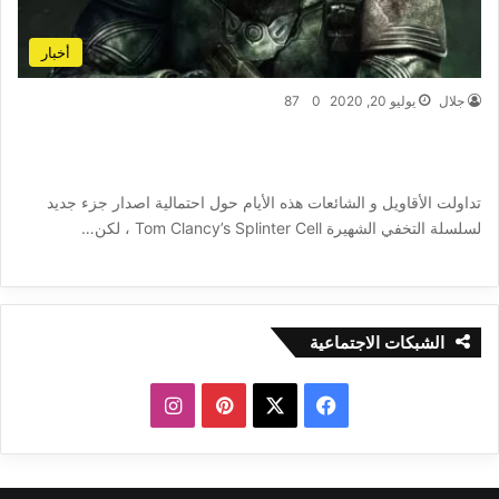
أخبار
جلال
يوليو 20, 2020
0
87
Splinter Cell ظهور شائعات جديدة حول تطوير
جزء جديد للعبة التخفي الشهيرة
تداولت الأقاويل و الشائعات هذه الأيام حول احتمالية اصدار جزء جديد
لسلسلة التخفي الشهيرة Tom Clancy’s Splinter Cell ، لكن…
أكمل القراءة »
الشبكات الاجتماعية
ف
ب
ا
ي
X
ي
ن
س
ن
س