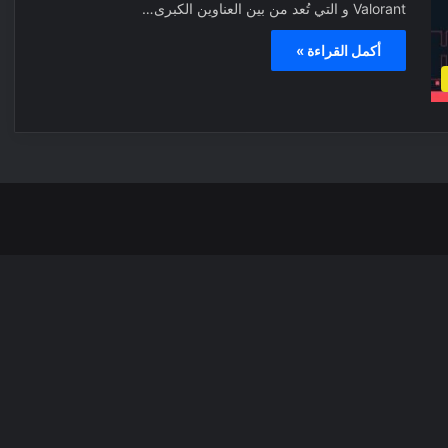
Valorant و التي تُعد من بين العناوين الكبرى…
أكمل القراءة »
‫X
فيسبوك
بينتيري
انس