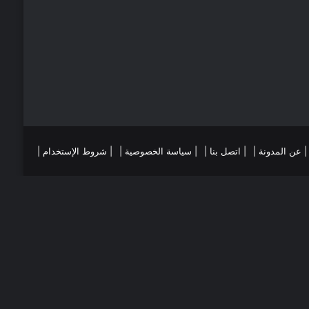
ي
ا
س
م
ت
ست
تقرام
| عن المدونة |
| اتصل بنا |
| سياسة الخصوصية |
| شروط الإستخدام |