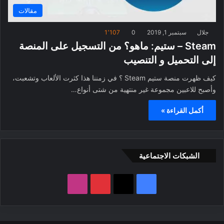
مقالات
جلال
سبتمبر 1, 2019
0
1٬107
Steam – ستيم: ماهو؟ من التسجيل على المنصة
إلى التحميل و التنصيب
كيف ظهرت منصة ستيم Steam ؟ في زمننا هذا كثرت الألعاب وتشعبت،
وأصبح للاعبين مجموعة غير منتهية من شتى أنواع…
أكمل القراءة »
الشبكات الاجتماعية
ف
ب
ا
ي
X
ي
ن
س
ن
س