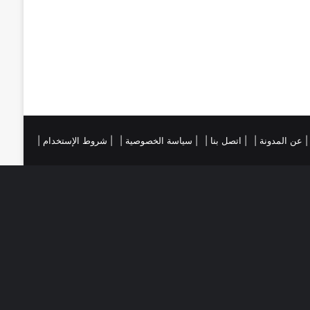
ي
ا
س
م
ت
ست
تقرام
| عن المدونة |
| اتصل بنا |
| سياسة الخصوصية |
| شروط الإستخدام |