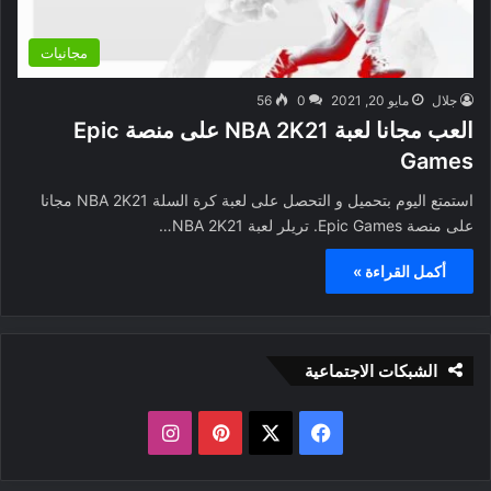
مجانيات
جلال
مايو 20, 2021
0
56
العب مجانا لعبة NBA 2K21 على منصة Epic
Games
استمتع اليوم بتحميل و التحصل على لعبة كرة السلة NBA 2K21 مجانا
على منصة Epic Games. تريلر لعبة NBA 2K21…
أكمل القراءة »
الشبكات الاجتماعية
ف
ب
ا
ي
X
ي
ن