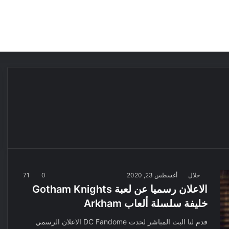
مقالات
مراجعات
عروض
مسابقات
جلال
أغسطس 23, 2020
0
71
الاعلان رسميا عن لعبة Gotham Knights
خليفة سلسلة ألعاب Arkham
قدم لنا البث المباشر لحدث DC Fandome الاعلان الرسمي