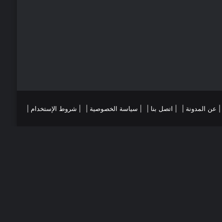
ي
ا
س
م
ت
ست
تقرام
| عن المدونة |
| اتصل بنا |
| سياسة الخصوصية |
| شروط الإستخدام |