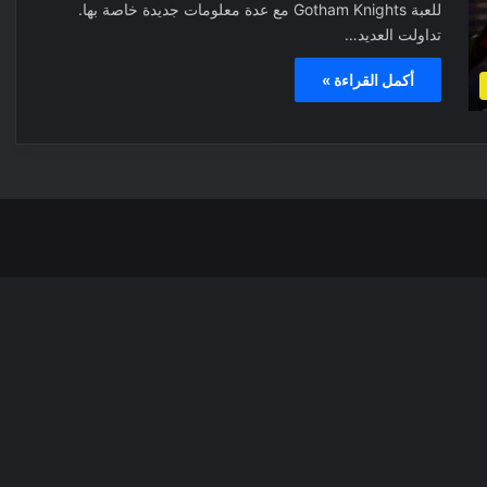
للعبة Gotham Knights مع عدة معلومات جديدة خاصة بها.
تداولت العديد…
أكمل القراءة »
‫X
فيسبوك
بينتيري
انس