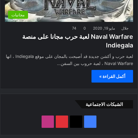
مجانيات
جلال
مايو 19, 2020
0
74
Naval Warfare لعبة حرب مجانا على منصة
Indiegala
لعبة حرب و أكشن جديدة قد أصبحت بالمجان على موقع Indiegala ، انها
Naval Warfare ، لعبة حروب بين السفن…
أكمل القراءة »
الشبكات الاجتماعية
ف
ب
ا
ي
X
ي
ن