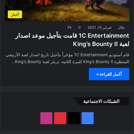
أخبار
جلال
فبراير 15, 2021
0
74
1C Entertainment قامت بتأجيل موعد اصدار
لعبة King’s Bounty II
قام أستوديو 1C Entertainment مؤخراً بتأجيل تاريخ اصدار لعبة الأربيجي
المنتظرة King’s Bounty II للمرة الثانية. تريلر لعبة King’s Bounty…
أكمل القراءة »
الشبكات الاجتماعية
ف
ب
ا
ي
X
ي
ن