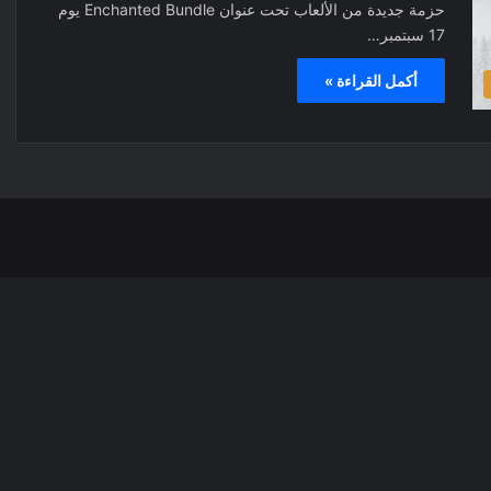
حزمة جديدة من الألعاب تحت عنوان Enchanted Bundle يوم
17 سبتمبر…
أكمل القراءة »
‫X
فيسبوك
بينتيري
انس