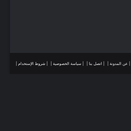
ي
ا
س
م
ت
ست
تقرام
| عن المدونة |
| اتصل بنا |
| سياسة الخصوصية |
| شروط الإستخدام |