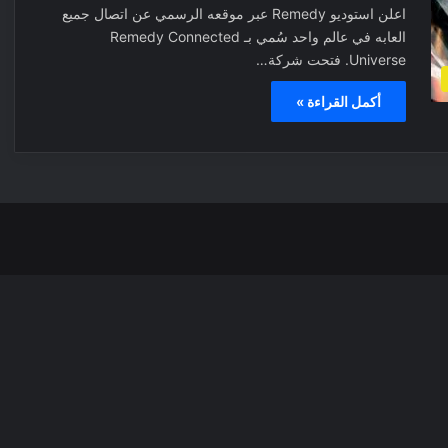
اعلن استوديو Remedy عبر موقعه الرسمي عن اتصال جميع
العابه في عالم واحد سُمي بـ Remedy Connected
Universe. فتحت شركة…
أكمل القراءة »
‫X
فيسبوك
بينتيري
انس