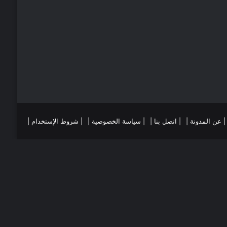
ي
ا
س
م
ت
ست
تقرام
| عن المدونة |
| اتصل بنا |
| سياسة الخصوصية |
| شروط الإستخدام |