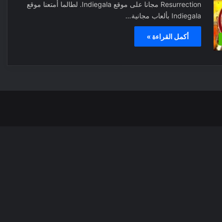
Resurrection مجانا على موقع Indiegala. لطالما أمتعنا موقع
Indiegala بألعاب مجانية…
أكمل القراءة »
‫X
فيسبوك
بينتيري
انس