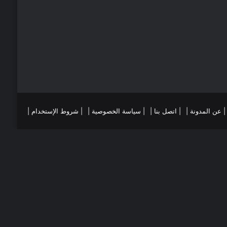
ي
ا
س
م
ت
ست
تقرام
| عن المدونة |
| اتصل بنا |
| سياسة الخصوصية |
| شروط الإستخدام |