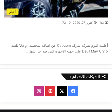
أخبار
جلال
أكتوبر 27, 2020
0
73
الاعلان عن تاريخ اصدار شخصية Vergil في لعبة
Devil May Cry 5
أعلنت اليوم شركة شركة Capcom عن اضافة شخصية Vergil للعبة
Devil May Cry 5 على جميع الأجهزة التي صدرت عليها.…
أكمل القراءة »
الشبكات الاجتماعية
ف
ب
ا
ي
X
ي
ن
س
ن
س