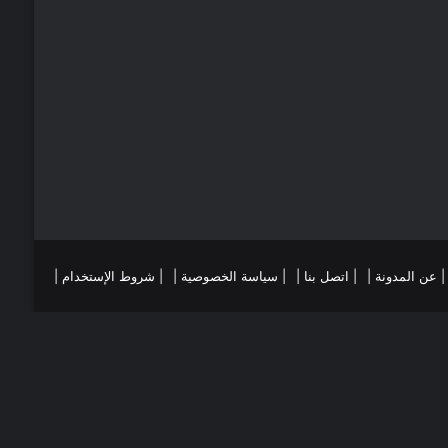
ي
ا
س
م
ت
ست
تقرام
| عن المدونة |
| اتصل بنا |
| سياسة الخصوصية |
| شروط الإستخدام |