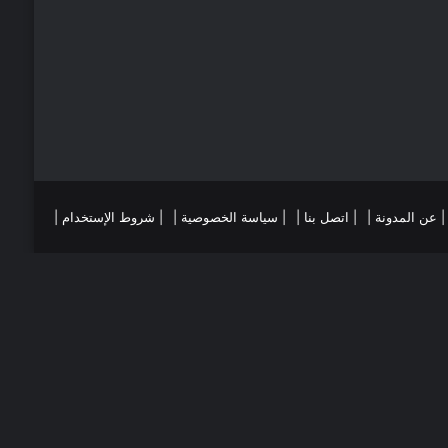
ي
ا
س
م
ت
ست
تقرام
| عن المدونة |
| اتصل بنا |
| سياسة الخصوصية |
| شروط الإستخدام |