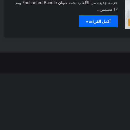
حزمة جديدة من الألعاب تحت عنوان Enchanted Bundle يوم
17 سبتمبر…
أكمل القراءة »
‫X
فيسبوك
بينتيري
انس