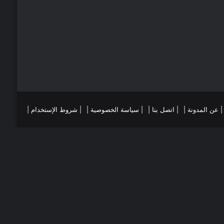
ي
ا
س
م
ت
ست
تقرام
| عن المدونة |
| اتصل بنا |
| سياسة الخصوصية |
| شروط الإستخدام |