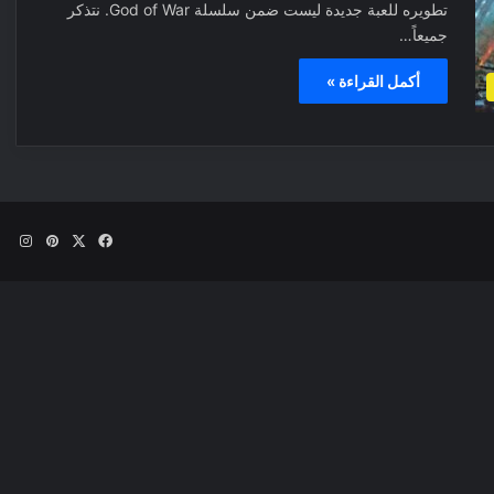
تطويره للعبة جديدة ليست ضمن سلسلة God of War. نتذكر
جميعاً…
أكمل القراءة »
‫X
فيسبوك
بينتيري
انس