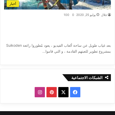
أخبار
جلال
يوليو 25, 2020
0
100
Eiyuden Chronicle : Hundred Heroes الاعلان
عن لعبة اربيجي جديدة من تطوير صانعي
Suikoden
بعد غياب طويل عن ساحة ألعاب الفيديو ، يعود مُطوروا رائعة Suikoden
بمشروع تطوير للعبتهم القادمة ، و التي قاموا…
أكمل القراءة »
الشبكات الاجتماعية
ف
ب
ا
ي
X
ي
ن
س
ن
س