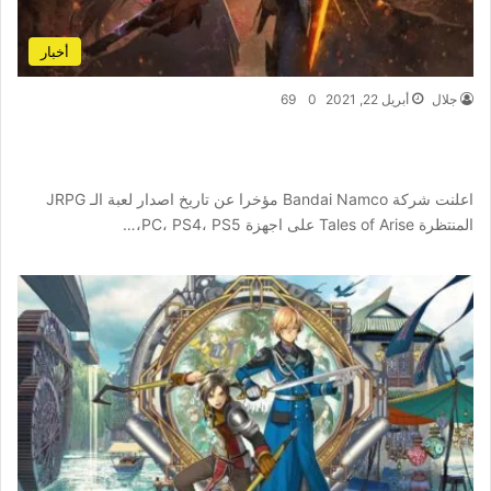
أخبار
جلال
أبريل 22, 2021
0
69
الاعلان عن تاريخ اصدار لعبة الاكشن اربيجي Tales
of Arise
اعلنت شركة Bandai Namco مؤخرا عن تاريخ اصدار لعبة الـ JRPG
المنتظرة Tales of Arise على اجهزة PC، PS4، PS5،…
أكمل القراءة »