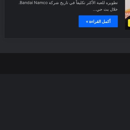
تطويره للعبة الأكثر تكليفاً في تاريخ شركة Bandai Namco.
خلال بث حي…
أكمل القراءة »
‫X
فيسبوك
بينتيري
انس