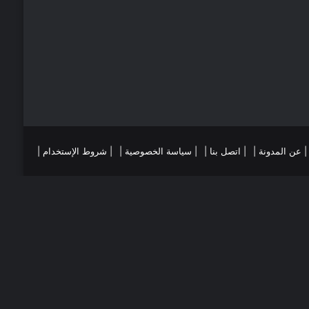
ي
ا
س
م
ت
ست
تقرام
| عن المدونة |
| اتصل بنا |
| سياسة الخصوصية |
| شروط الإستخدام |