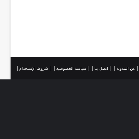
ي
ا
س
م
ت
ست
تقرام
| عن المدونة |
| اتصل بنا |
| سياسة الخصوصية |
| شروط الإستخدام |