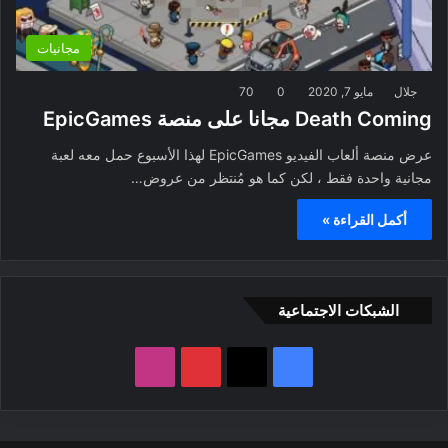
مجانيات
جلال
مايو 7, 2020
0
70
Death Coming مجانا على منصة EpicGames
عرض منصة ألعاب الفيديو EpicGames لهذا الأسبوع حمل معه لعبة
مجانية واحدة فقط ، لكن كما هو مُنتظر من عروض…
أكمل القراءة »
الشبكات الاجتماعية
ف
ب
ا
ي
X
ي
ن
س
ن
س