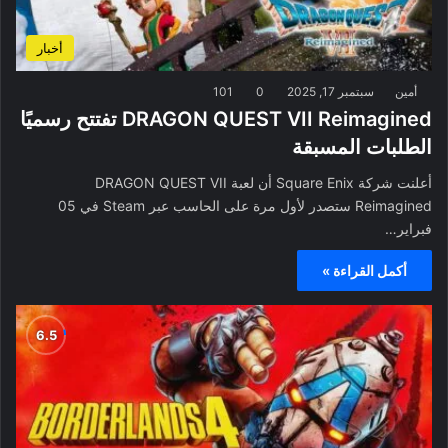
أخبار
أمين
سبتمبر 17, 2025
0
101
DRAGON QUEST VII Reimagined تفتتح رسميًا
الطلبات المسبقة
أعلنت شركة Square Enix أن لعبة DRAGON QUEST VII
Reimagined ستصدر لأول مرة على الحاسب عبر Steam في 05
فبراير…
أكمل القراءة »