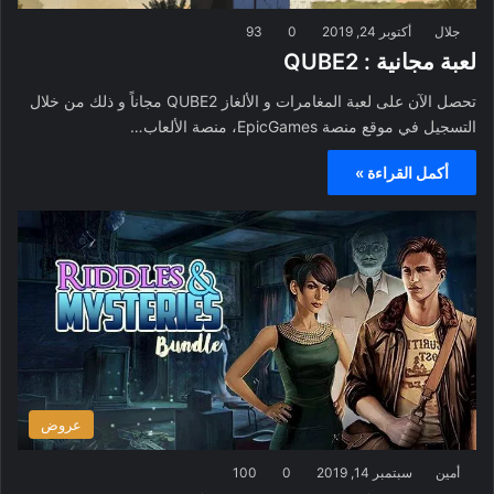
جلال
أكتوبر 24, 2019
0
93
لعبة مجانية : QUBE2
تحصل الآن على لعبة المغامرات و الألغاز QUBE2 مجاناً و ذلك من خلال
التسجيل في موقع منصة EpicGames، منصة الألعاب…
أكمل القراءة »
عروض
أمين
سبتمبر 14, 2019
0
100