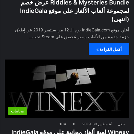
Riddles & Mysteries Bundle عرض خصم
لمجموعة ألعاب الألغاز على موقع IndieGala
(انتهى)
أعلن موقع IndieGala.com يوم الـ 12 من سبتمبر 2019 عن إطلاق
حزمة جديدة من الألعاب بسعر مُخفض على Steam تحت…
أكمل القراءة »
مجانيات
جلال
أغسطس 30, 2019
0
104
Winexy لعبة ألغاز مجانية على موقع IndieGala