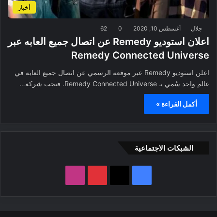
أخبار
جلال
أغسطس 10, 2020
0
62
اعلان استوديو Remedy عن اتصال جميع العابه عبر
Remedy Connected Universe
اعلن استوديو Remedy عبر موقعه الرسمي عن اتصال جميع العابه في
عالم واحد سُمي بـ Remedy Connected Universe. فتحت شركة…
أكمل القراءة »
الشبكات الاجتماعية
ف
ب
ا
ي
X
ي
ن
س
ن
س