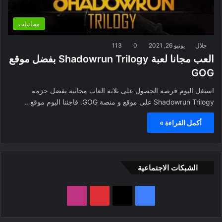
مجانيات
جلال
يونيو 26, 2021
0
113
العب مجانا لعبة Shadowrun Trilogy بفضل موقع
GOG
استغل اليوم فرصة الحصول على ثلاثة العاب مجانية بفضل حزمة
Shadowrun Trilogy على موقع و منصة GOG. فاجئنا اليوم موقع…
أكمل القراءة »
الشبكات الاجتماعية
ف
ب
ا
ي
X
ي
ن