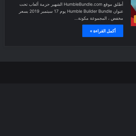
أطلق موقع HumbleBundle.com الشهير حزمة ألعاب تحت
عنوان Humble Builder Bundle يوم 17 سبتمبر 2019 بسعر
مخفض ، المجموعة مكونة…
أكمل القراءة »
‫X
فيسبوك
بينتيري
انس