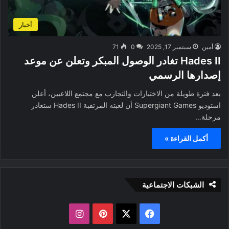
أخبار
أمين
سبتمبر 17, 2025
0
71
Hades II تغادر الوصول المبكر وتعلن عن موعد
إصدارها الرسمي
بعد فترة طويلة من الاختبارات والتجارب مع مجتمع اللاعبين، أعلن
استوديو Supergiant Games أن لعبته المرتقبة Hades II ستغادر
مرحلة…
أكمل القراءة »
الشبكات الاجتماعية
ف
ب
ا