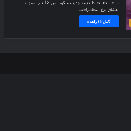
Fanatical.com حزمة جديدة متكونة من 8 ألعاب موجهة
لعشاق نوع المغامرات…
أكمل القراءة »
‫X
فيسبوك
بينتيري
انس