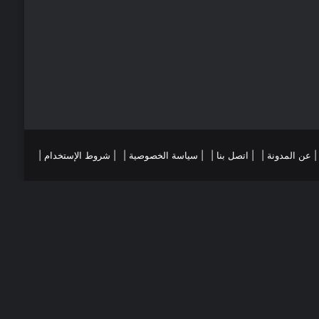
ي
ا
س
م
ت
ست
تقرام
| عن المدونة |
| اتصل بنا |
| سياسة الخصوصية |
| شروط الإستخدام |