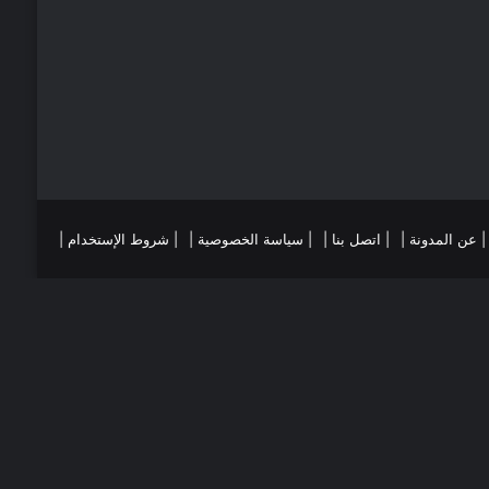
ي
ا
س
م
ت
ست
تقرام
| عن المدونة |
| اتصل بنا |
| سياسة الخصوصية |
| شروط الإستخدام |