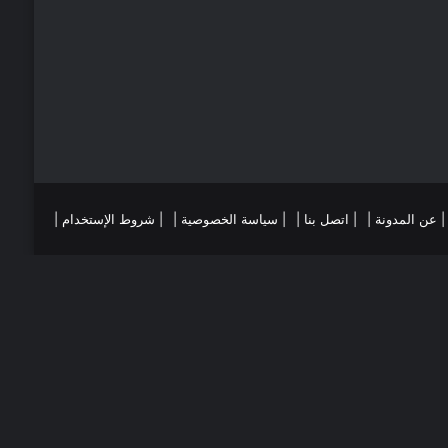
ي
ا
س
م
ت
ست
تقرام
| عن المدونة |
| اتصل بنا |
| سياسة الخصوصية |
| شروط الإستخدام |