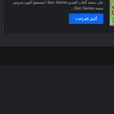
على منصة ألعاب الفيديو Epic Games. استمتعوا اليوم بعروض
منصة Epic Games…
أكمل القراءة »
‫X
فيسبوك
بينتيري
انس