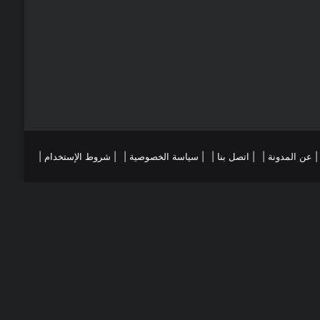
ي
ا
س
م
ت
ست
تقرام
| عن المدونة |
| اتصل بنا |
| سياسة الخصوصية |
| شروط الإستخدام |