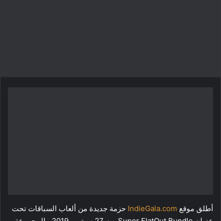
أطلق موقع
IndieGala.com
حزمة جديدة من ألعاب السباقات تحت
عنوان Super FlatOut Bundle يوم 27 سبتمبر 2019 ، المجموعة