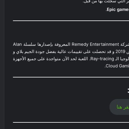
ر التي سجلت بها من قبل.
.
Epic game
لعبة أكشن و تصويب من منظور الشخص الثالث من تطوير شركة Remedy Entertainment المعروفة بإصدارها سلسلة Alan
Wake أيضاً. اشتهرت هذه اللعبة منذ صدورها يوم 27 أغسطس 2019 و قد تحصلت على تقييمات عالية بفضل جودة الجيم بلاي و
جرافيكها الذي كان من بين أوائل الألعاب التي استعملت تكنولوجيا الـ Ray-tracing. اللعبة لحد الآن متواجدة على جميع الأجهزة
قر هنا