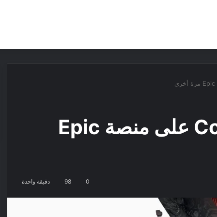
مقالات
مراجعات
عروض
مسابقات
العب مجانا لعبة Control على منصة Epic
0
98
دقيقة واحدة