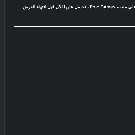
استمتع اليوم بتحميل لعبة الأكشن و الغرائب Control مجاناً على منصة Epic Games ، تحصل عليها الآن قبل انتهاء العرض