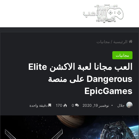
بحث عن
الق
الرئيسية
/
مجانيات
مجانيات
العب مجانا لعبة الاكشن Elite
Dangerous على منصة
EpicGames
جلال
نوفمبر 19, 2020
0
170
دقيقة واحدة