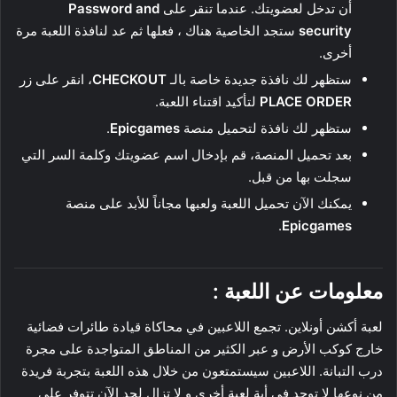
أن تدخل لعضويتك. عندما تنقر على
Password and
security
ستجد الخاصية هناك ، فعلها ثم عد لنافذة اللعبة مرة
أخرى.
ستظهر لك نافذة جديدة خاصة بالـ
CHECKOUT
، انقر على زر
PLACE ORDER
لتأكيد اقتناء اللعبة.
ستظهر لك نافذة لتحميل منصة
Epicgames
.
بعد تحميل المنصة، قم بإدخال اسم عضويتك وكلمة السر التي
سجلت بها من قبل.
يمكنك الآن تحميل اللعبة ولعبها مجاناً للأبد على منصة
.
Epicgames
معلومات عن اللعبة :
لعبة أكشن أونلاين. تجمع اللاعبين في محاكاة قيادة طائرات فضائية
خارج كوكب الأرض و عبر الكثير من المناطق المتواجدة على مجرة
درب التبانة. اللاعبين سيستمتعون من خلال هذه اللعبة بتجربة فريدة
من نوعها لا توجد في أية لعبة أخرى و لا تزال لحد الآن تتوفر على