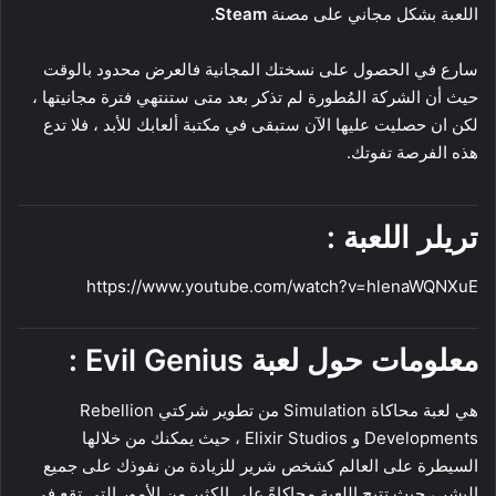
اللعبة بشكل مجاني على مصنة
Steam
.
سارع في الحصول على نسختك المجانية فالعرض محدود بالوقت
حيث أن الشركة المُطورة لم تذكر بعد متى ستنتهي فترة مجانيتها ،
لكن ان حصليت عليها الآن ستبقى في مكتبة ألعابك للأبد ، فلا تدع
هذه الفرصة تفوتك.
تريلر اللعبة :
https://www.youtube.com/watch?v=hlenaWQNXuE
معلومات حول لعبة Evil Genius :
هي لعبة محاكاة Simulation من تطوير شركتي Rebellion
Developments و Elixir Studios ، حيث يمكنك من خلالها
السيطرة على العالم كشخص شرير للزيادة من نفوذك على جميع
البشر ، حيث تتيح اللعبة محاكاةً على الكثير من الأمور التي تقع في