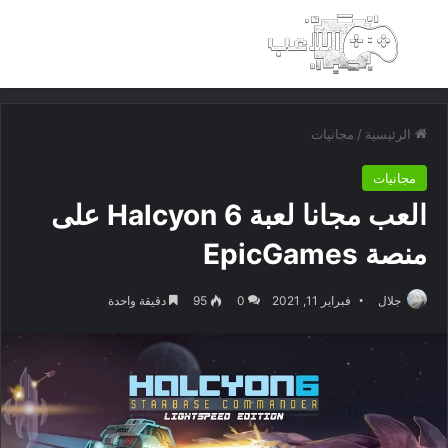
بحث عن
الق
الرئيسية
/
مجانيات
مجانيات
العب مجانا لعبة Halcyon 6 على
منصة EpicGames
جلال
فبراير 11, 2021
0
95
دقيقة واحدة