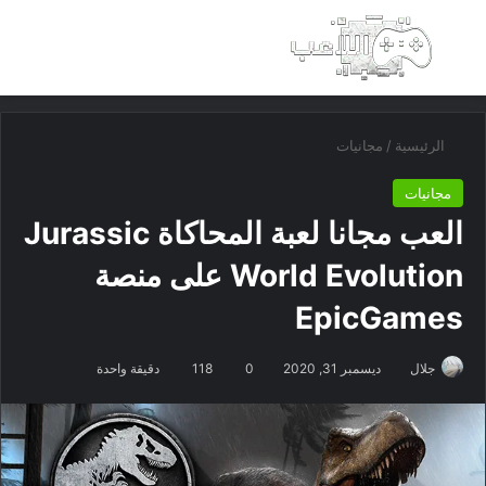
بحث عن
الق
الرئيسية
/
مجانيات
مجانيات
العب مجانا لعبة المحاكاة Jurassic
World Evolution على منصة
EpicGames
جلال
ديسمبر 31, 2020
0
118
دقيقة واحدة