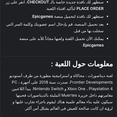
ستظهر لك نافذة جديدة خاصة بالـ
CHECKOUT
، انقر على زر
PLACE ORDER
لتأكيد اقتناء اللعبة.
ستظهر لك نافذة لتحميل منصة
Epicgames
.
بعد تحميل المنصة، قم بإدخال اسم عضويتك وكلمة السر التي
سجلت بها من قبل.
يمكنك الآن تحميل اللعبة ولعبها مجاناً للأبد على منصة
.
Epicgames
معلومات حول اللعبة :
لعبة ديناصورات ، محاكاة و استراتيجية مطورة من طرف أستوديو
Frontier Developments. صدرت سنة 2018 على أجهزة PC ،
Xbox One ، Playstation 4 و Nintendo Switch. يبدأ اللاعبين
مغامرتهم داخل جزيرة Muertes المليئة بالديناصورات فحينها
سيكون عليه بناء معالم علمية هناك ليقوم باجراء تجارب عليها و
لرؤية ان كانت صالحة للعيش في العالم بشكل آمن أكثر.