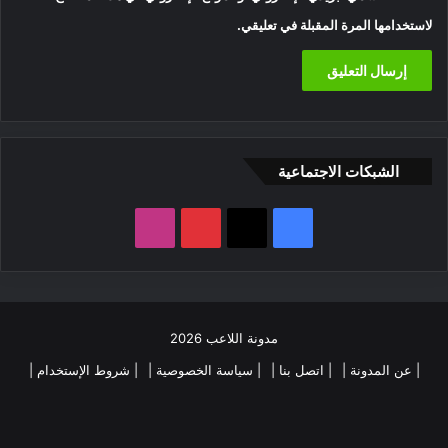
لاستخدامها المرة المقبلة في تعليقي.
الشبكات الاجتماعية
‫X
فيسبوك
بينتيريست
انستقرام
مدونة اللاعب 2026
| عن المدونة |
| اتصل بنا |
| سياسة الخصوصية |
| شروط الإستخدام |
فيسبوك
‫X
بينتيريست
انستقرام