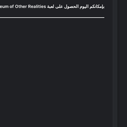
بإمكانكم اليوم الحصول على لعبة Museum of Other Realities مجانا على منصة Steam.