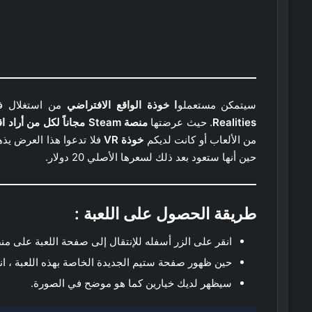
سيتمكن مستعملو
ا خوذة الواقع الافتراضي
من استغلال ف
Realities
. حيث عرضتها
منصة Steam مجاناً لكل من أراد اقتناءها قبل يوم 21 يونيو القادم
من الألعاب أو كانت لديكم
خوذة VR
فلا تدعوا هذا العرض يذه
حين أنها ستعود بعد ذلك لسعرها الأصلي 20 دولار.
طريقة الحصول على اللعبة :
انقر على الزر أسفله للإنتقال إلى صفحة اللعبة على م
حين ظهور صفحة ستيم الجديدة الخاصة بهذه اللعبة ، ا
سيظهر لديك خيارين كما هو موضح في الصورة.