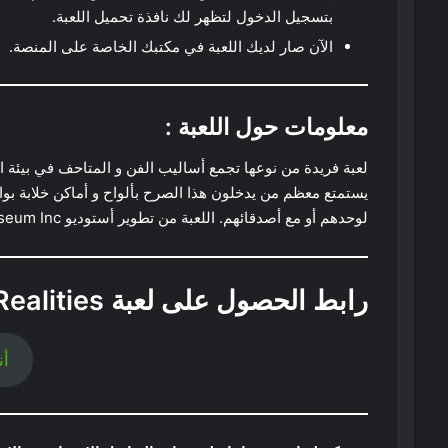
بتسجيل الدخول لتظهر لك نافذة تحميل اللعبة.
الآن صار لديك اللعبة في مكتبك الخاصة على المنصة.
معلومات حول اللعبة :
لعبة فريدة من نوعها تجمع أساليب الفن و المتاحف في بيئة اجت
يستمتع معظم من يدخلون هذا الصرح بألواح و أماكن خلابة بو
لوحدهم أو مع أصدقائهم. اللعبة من تطوير أستوديو MOR Museum Inc و قد تم اصدارها سنة 2020 حصرياً على جهاز PC.
رابط الحصول على
لعبة Museum of Other Realities :
أن