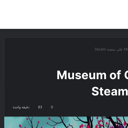
مقالات
مراجعات
عروض
مسابقات
 لعبة Museum of Other
0
83
دقيقة واحدة