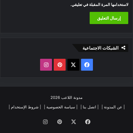
لاستخدامها المرة المقبلة في تعليقي.
الشبكات الاجتماعية
‫X
فيسبوك
بينتيريست
انستقرام
مدونة اللاعب 2026
| عن المدونة |
| اتصل بنا |
| سياسة الخصوصية |
| شروط الإستخدام |
فيسبوك
‫X
بينتيريست
انستقرام