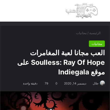
بحث عن
الق
الرئيسية
/
مجانيات
مجانيات
العب مجانا لعبة المغامرات
Soulless: Ray Of Hope على
موقع Indiegala
جلال
ديسمبر 14, 2020
0
79
دقيقة واحدة