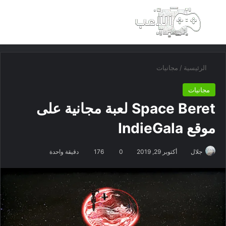
بحث عن
الق
الرئيسية
/
مجانيات
مجانيات
Space Beret لعبة مجانية على
موقع IndieGala
جلال
أكتوبر 29, 2019
0
176
دقيقة واحدة