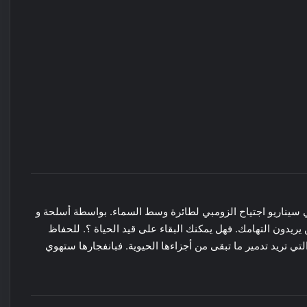
 الشخص الأول FPS. تضع لاعبيها في سيناريو اجتياح الزومبي لطائرة وسط السماء. بواسطة أسلحة و
يدون التهامك. فهل يمكنك البقاء على قيد الحياة ؟. للحفاظ
 تريد تدمير ما تبقى من أجزاءها الحيوية. فبانفجارها ستهوي