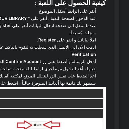
كيفية الحصول على
اللعبة
:
أنقر على الرابط أسفل الموضوع
عند الدخول لصفحة اللعبة ، أنقر على ”
OUR LIBRARY
عندما تنتقل الى صفحة ادخال البيانات أنقر على
gister
سجلت مُسبقاً.
املأ بياناتك و انقر على
Register
.
اذهب الآن الى الايميل الذي سجلت به لتقوم بالتأكيد
Verification
أدخل للرسالة و أضغط على زر
Confirm Account
الظ
حينها ، أعد الدخول مرة أخرى لرابط اللعبة تحت صفح
أعد الضغط على نفس الزر لينقلك الموقع لمكتبة ألعابك
ستظهر لك قائمة بها ألعابك المتوفرة حالياً ، اضغط عل