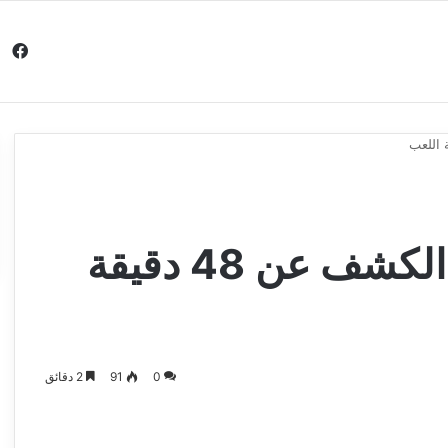
في
مقالات
مراجعات
عروض
مسابقات
Death Stranding – الكشف عن 48 دقيقة
0
91
2 دقائق