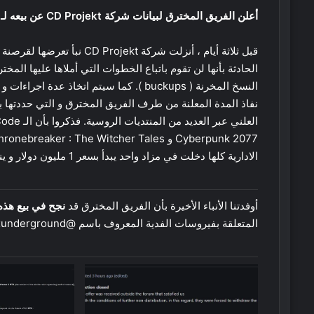
أعلن الفريق المخترق لبيانات شركة CD Projekt عن بيعه لـ Source Code هذه الأخيرة في المزاد.
قبل ثلاثة أيام ، أنزلت شركة 
الحادثة بأنها لن تقوم باتباع الخطوات التي أملاها عليها ا
النسخ المخرنة ( buckups ). كما سيتم اتخاذ
الادارية كلها دخلت في مزاد واحد يبدأ بسعر 1 مليون دولار و ينتهي بـ 7 مليون دولار.
أوفدتنا الأنباء الأخيرة بأن الفريق المخترق قد
نجح في بيع هذه 
المتعلقة بفيروسات الفدية المعروف باسم @vxunderground على تويتر.