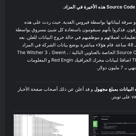
CD Projekt نبأ تعرضها لقرصنة و سرقة لبياناتها بواسطة فيروس الفدية. حيث ردت على هذه
لمخترقون. فذكروا بأنهم سيقومون باستعادة كل شيئ مسروق بواسطة
 عدة اجراءات و تعليمات لعملائهم و موظفيهم في حالة خروج البيانات للعلن. بعد
نفاذ المدة المعلنة من طرف الفريق المخترق و التي حددتها بـ 48 ساعة. قام هؤلاء مباشرة بوضع بيانات الشركة في المزاد
العلني عبر العديد من المنتديات الروسية. فذكروا بأن الـ Source Code الخاصة بالعناوين التالية : The Witcher 3 ، Gwent ،
Cyberpunk 2077 و Thronebreaker : The Witcher Tales اضافةً لبيانات محرك الجرافيك Red Engin و المعلومات
البيانات بمبلغ مجهول
و قد أعلن عن ذلك أصحاب صفحة الأخبار