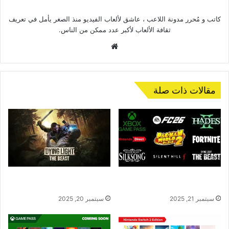
جلال
كاتب و مُحرر مدونة اللاعب ، عاشق لألعاب الفيديو منذ الصغر يأمل في تعريف
ثقافة الألعاب لأكبر عدد ممكن من الناس.
موقع
الويب
مقالات ذات صلة
أهم أخبار ألعاب الفيديو هذا الأسبوع:
Dying Light: The Beast – بداية
إصدارات ضخمة وتحديثات مرتقبة
فصل جديد في عالم الزومبي
سبتمبر 21, 2025
سبتمبر 20, 2025