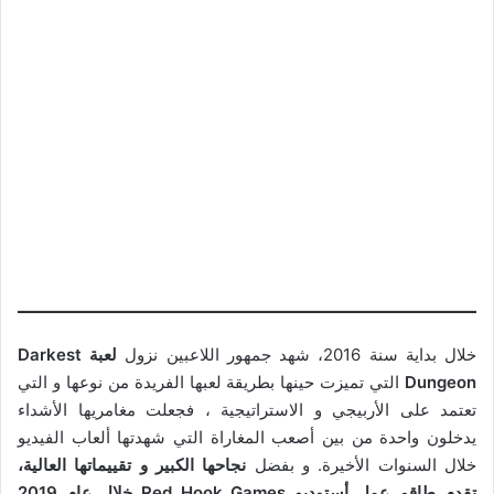
خلال بداية سنة 2016، شهد جمهور اللاعبين نزول
لعبة Darkest
Dungeon
التي تميزت حينها بطريقة لعبها الفريدة من نوعها و التي
تعتمد على الأربيجي و الاستراتيجية ، فجعلت مغامريها الأشداء
يدخلون واحدة من بين أصعب المغاراة التي شهدتها ألعاب الفيديو
خلال السنوات الأخيرة. و بفضل
نجاحها الكبير و تقييماتها العالية،
تقدم طاقم عمل أستوديو Red Hook Games خلال عام 2019