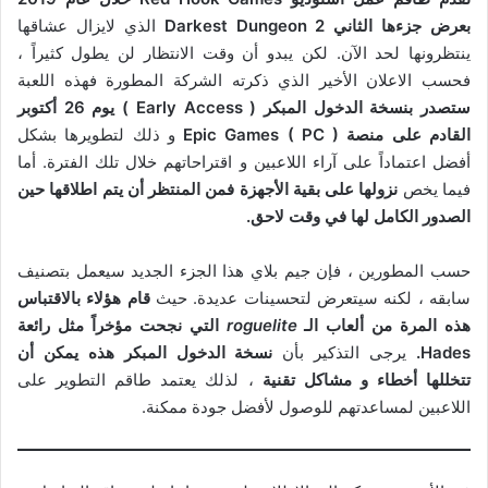
بعرض جزءها الثاني Darkest Dungeon 2
الذي لايزال عشاقها
ينتظرونها لحد الآن. لكن يبدو أن وقت الانتظار لن يطول كثيراً ،
فحسب الاعلان الأخير الذي ذكرته الشركة المطورة فهذه اللعبة
ستصدر بنسخة الدخول المبكر ( Early Access ) يوم 26 أكتوبر
القادم على منصة Epic Games ( PC )
و ذلك لتطويرها بشكل
أفضل اعتماداً على آراء اللاعبين و اقتراحاتهم خلال تلك الفترة. أما
فيما يخص
نزولها على بقية الأجهزة فمن المنتظر أن يتم اطلاقها حين
الصدور الكامل لها في وقت لاحق.
حسب المطورين ، فإن جيم بلاي هذا الجزء الجديد سيعمل بتصنيف
سابقه ، لكنه سيتعرض لتحسينات عديدة. حيث
قام هؤلاء بالاقتباس
هذه المرة من ألعاب الـ
roguelite
التي نجحت مؤخراً مثل رائعة
Hades.
يرجى التذكير بأن
نسخة الدخول المبكر هذه يمكن أن
تتخللها أخطاء و مشاكل تقنية
، لذلك يعتمد طاقم التطوير على
اللاعبين لمساعدتهم للوصول لأفضل جودة ممكنة.