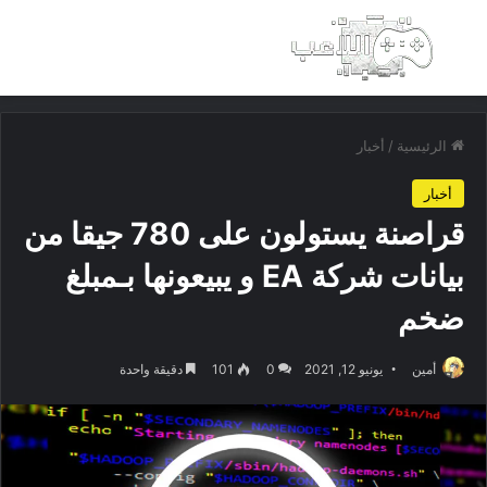
بحث عن
الق
الرئيسية
/
أخبار
أخبار
قراصنة يستولون على 780 جيقا من
بيانات شركة EA و يبيعونها بـمبلغ
ضخم
أمين
يونيو 12, 2021
0
101
دقيقة واحدة