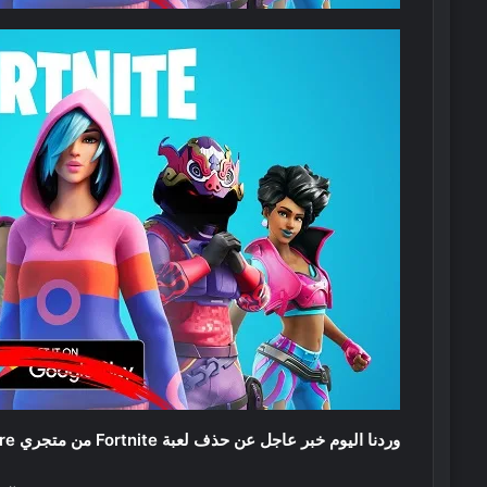
وردنا اليوم خبر عاجل عن حذف لعبة Fortnite من متجري Google play Store و App Store بسبب اخلالها لقوانين الشركتين.