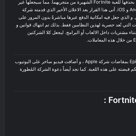
قامت كل من شركتي Apple و Google قبل ساعات من الآن بحذفها للعبة Fortnite الشهيرة من متجريهما. مما سيجعلها غير
متوفرة على الهواتف الذكية و الأجهزة الحاملة لنظامي Android و iOS. أتى هذا القرار بعد الاعلان الأخير الذي قدمته شركة
ين. و الذي جعل فيه امكانية الدفع عبرها مباشرةً بدون المرور على
 App Store لشراء آخر المعدات التي تُعد حصرية لهذين النظامين فقط. بذلك تم انتهاك قوانين و
ء مشتريات داخل الالعاب أو البرامج. ليجعل كلا الشركتين
بعدما دخل حذف لعبة فورتنايت حيز التنفيذ ، قامت EpicGames بمقاضات شركة Apple ، و أضافت فيديو ساخر على اليوتيوب
للاعبين. و ليحكم قبضته على هذه اللعبة. كما نجد أيضاً دعوة الشركة المُطورة