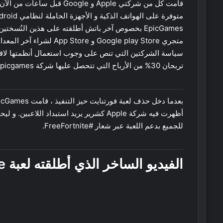
EpicGames بخصوص آخر باتش أطلقته على هذين النُسخت
متجري Google play Store و
سياسة الشركتين التي تنص على وجوب استعمال أنظمتها لاقتنا
تربحان 30% من الأرباح التي تتحصل عليها شركة Epicgames من خلال هذه المعاملات.
أظهرت فيه شركة Apple كشرير يريد استبداد ا
للجميع بدعم اللعبة عبر شعار #FreeFortnite.
الفيديو الساخر الذي أطلقته لعبة Fortnite :