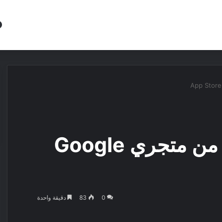
مقالات
مراجعات
عروض
مسابقات
حذف لعبة Fortnite من متجري Google
0
83
دقيقة واحدة