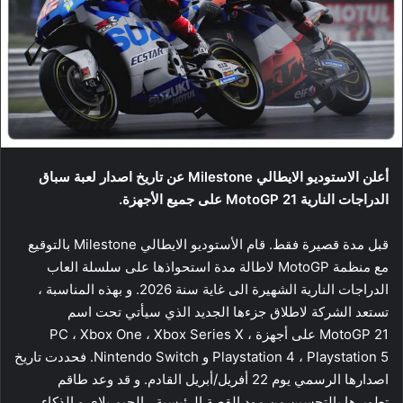
أعلن الاستوديو الايطالي Milestone عن تاريخ اصدار لعبة سباق
الدراجات النارية MotoGP 21 على جميع الأجهزة.
قبل مدة قصيرة فقط. قام الأستوديو الايطالي Milestone بالتوقيع
مع منظمة MotoGP لاطالة مدة استحواذها على سلسلة العاب
الدراجات النارية الشهيرة الى غاية سنة 2026. و بهذه المناسبة ،
تستعد الشركة لاطلاق جزءها الجديد الذي سيأتي تحت اسم
MotoGP 21 على أجهزة PC ، Xbox One ، Xbox Series X ،
Playstation 4 ، Playstation 5 و Nintendo Switch. فحددت تاريخ
اصدارها الرسمي يوم 22 أفريل/أبريل القادم. و قد وعد طاقم
تطويرها بالتحسين من مود القصة الرئيسية ، الجيم بلاي و الذكاء